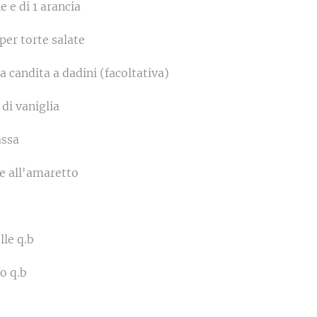
e e di 1 arancia
 per torte salate
ia candita a dadini (facoltativa)
 di vaniglia
assa
re all'amaretto
lle q.b
o q.b