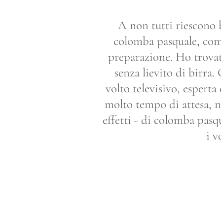
A non tutti riescono b
colomba pasquale, come
preparazione. Ho trovato
senza lievito di birra
volto televisivo, esperta
molto tempo di attesa, ne
effetti - di colomba pasq
i v