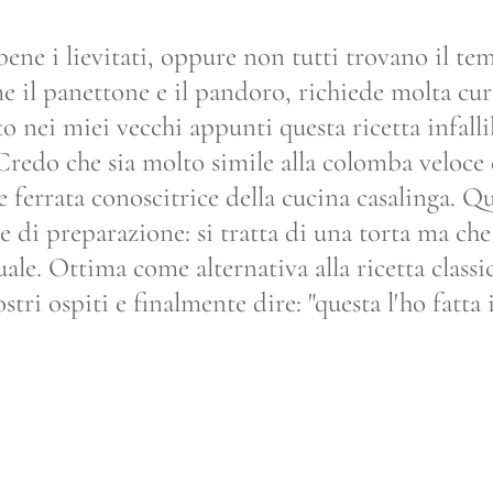
ene i lievitati, oppure non tutti trovano il tem
 il panettone e il pandoro, richiede molta cura
 nei miei vecchi appunti questa ricetta infallib
. Credo che sia molto simile alla colomba veloce
 e ferrata conoscitrice della cucina casalinga. Q
 di preparazione: si tratta di una torta ma che 
uale. Ottima come alternativa alla ricetta classi
ostri ospiti e finalmente dire: "questa l'ho fatta i