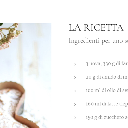
LA RICETTA
Ingredienti per uno 
3 uova, 330 g di fa
20 g di amido di m
100 ml di olio di s
160 ml di latte tie
150 g di zucchero 