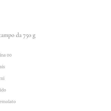
stampo da 750 g
rina 00
ais
emi
pido
semolato